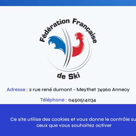
Adresse :
2 rue rené dumont - Meythet
74960
Annecy
Téléphone :
0450514034
Email :
Contactez-nous par email
Ce site utilise des cookies et vous donne le contrôle su
ceux que vous souhaitez activer