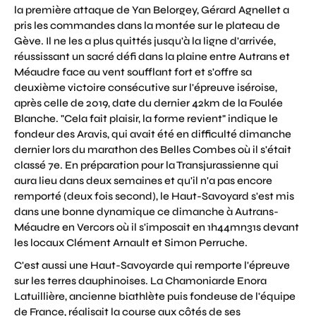
la première attaque de Yan Belorgey, Gérard Agnellet a
pris les commandes dans la montée sur le plateau de
Gève. Il ne les a plus quittés jusqu'à la ligne d'arrivée,
réussissant un sacré défi dans la plaine entre Autrans et
Méaudre face au vent soufflant fort et s'offre sa
deuxième victoire consécutive sur l'épreuve iséroise,
après celle de 2019, date du dernier 42km de la Foulée
Blanche. "Cela fait plaisir, la forme revient" indique le
fondeur des Aravis, qui avait été en difficulté dimanche
dernier lors du marathon des Belles Combes où il s'était
classé 7e. En préparation pour la Transjurassienne qui
aura lieu dans deux semaines et qu'il n'a pas encore
remporté (deux fois second), le Haut-Savoyard s'est mis
dans une bonne dynamique ce dimanche à Autrans-
Méaudre en Vercors où il s'imposait en 1h44mn31s devant
les locaux Clément Arnault et Simon Perruche.
C'est aussi une Haut-Savoyarde qui remporte l'épreuve
sur les terres dauphinoises. La Chamoniarde Enora
Latuillière, ancienne biathlète puis fondeuse de l'équipe
de France, réalisait la course aux côtés de ses