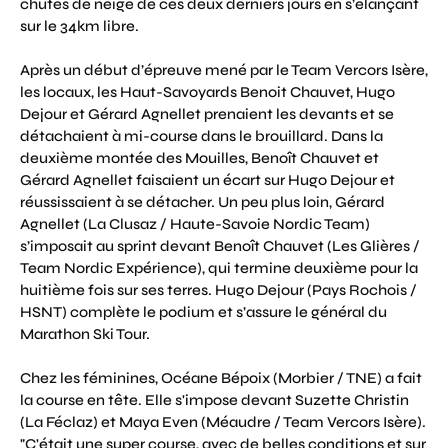
chutes de neige de ces deux derniers jours en s’élançant
sur le 34km libre.
Après un début d’épreuve mené par le Team Vercors Isère,
les locaux, les Haut-Savoyards Benoit Chauvet, Hugo
Dejour et Gérard Agnellet prenaient les devants et se
détachaient à mi-course dans le brouillard. Dans la
deuxième montée des Mouilles, Benoît Chauvet et
Gérard Agnellet faisaient un écart sur Hugo Dejour et
réussissaient à se détacher. Un peu plus loin, Gérard
Agnellet (La Clusaz / Haute-Savoie Nordic Team)
s’imposait au sprint devant Benoît Chauvet (Les Glières /
Team Nordic Expérience), qui termine deuxième pour la
huitième fois sur ses terres. Hugo Dejour (Pays Rochois /
HSNT) complète le podium et s’assure le général du
Marathon Ski Tour.
Chez les féminines, Océane Bépoix (Morbier / TNE) a fait
la course en tête. Elle s'impose devant Suzette Christin
(La Féclaz) et Maya Even (Méaudre / Team Vercors Isère).
"C'était une super course, avec de belles conditions et sur