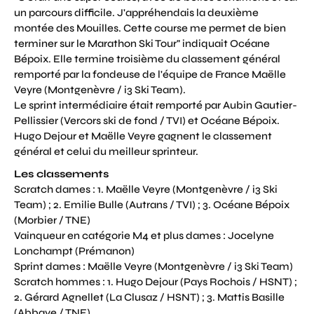
un parcours difficile. J'appréhendais la deuxième
montée des Mouilles. Cette course me permet de bien
terminer sur le Marathon Ski Tour" indiquait Océane
Bépoix. Elle termine troisième du classement général
remporté par la fondeuse de l'équipe de France Maëlle
Veyre (Montgenèvre / i3 Ski Team).
Le sprint intermédiaire était remporté par Aubin Gautier-
Pellissier (Vercors ski de fond / TVI) et Océane Bépoix.
Hugo Dejour et Maëlle Veyre gagnent le classement
général et celui du meilleur sprinteur.
Les classements
Scratch dames : 1. Maëlle Veyre (Montgenèvre / i3 Ski
Team) ; 2. Emilie Bulle (Autrans / TVI) ; 3. Océane Bépoix
(Morbier / TNE)
Vainqueur en catégorie M4 et plus dames : Jocelyne
Lonchampt (Prémanon)
Sprint dames : Maëlle Veyre (Montgenèvre / i3 Ski Team)
Scratch hommes : 1. Hugo Dejour (Pays Rochois / HSNT) ;
2. Gérard Agnellet (La Clusaz / HSNT) ; 3. Mattis Basille
(Abbaye / TNE)