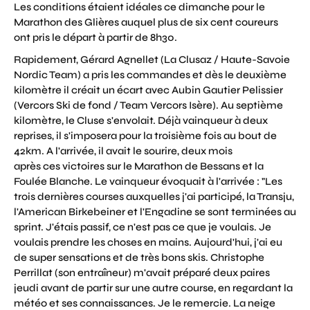
Les conditions étaient idéales ce dimanche pour le
Marathon des Glières auquel plus de six cent coureurs
ont pris le départ à partir de 8h30.
Rapidement, Gérard Agnellet (La Clusaz / Haute-Savoie
Nordic Team) a pris les commandes et dès le deuxième
kilomètre il créait un écart avec Aubin Gautier Pelissier
(Vercors Ski de fond / Team Vercors Isère). Au septième
kilomètre, le Cluse s'envolait. Déjà vainqueur à deux
reprises, il s'imposera pour la troisième fois au bout de
42km. A l'arrivée, il avait le sourire, deux mois
après ces victoires sur le Marathon de Bessans et la
Foulée Blanche. Le vainqueur évoquait à l'arrivée : "Les
trois dernières courses auxquelles j'ai participé, la Transju,
l'American Birkebeiner et l'Engadine se sont terminées au
sprint. J'étais passif, ce n'est pas ce que je voulais. Je
voulais prendre les choses en mains. Aujourd'hui, j'ai eu
de super sensations et de très bons skis. Christophe
Perrillat (son entraîneur) m'avait préparé deux paires
jeudi avant de partir sur une autre course, en regardant la
météo et ses connaissances. Je le remercie. La neige